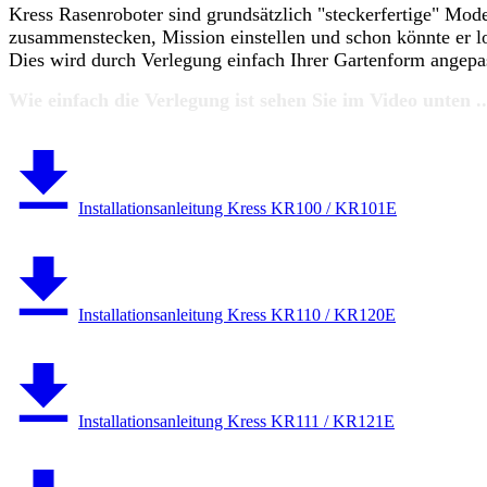
Kress Rasenroboter sind grundsätzlich "steckerfertige" Mod
zusammenstecken, Mission einstellen und schon könnte er l
Dies wird durch Verlegung einfach Ihrer Gartenform angepass
Wie einfach die Verlegung ist sehen Sie im Video unten ..
Installationsanleitung Kress KR100 / KR101E
Installationsanleitung Kress KR110 / KR120E
Installationsanleitung Kress KR111 / KR121E